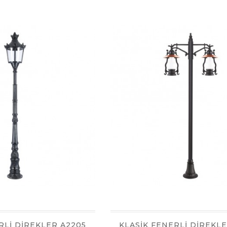
RLİ DİREKLER A2205
KLASİK FENERLİ DİREKL