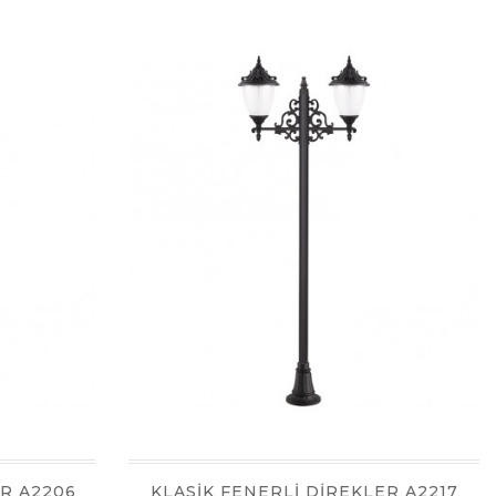
ER A2206
KLASİK FENERLİ DİREKLER A2217