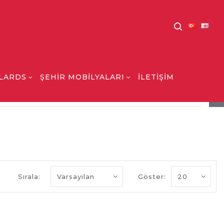
LARDS
ŞEHİR MOBİLYALARI
İLETİŞİM
KLASİK FENERLİ DİREKLER
Sırala:
Göster: