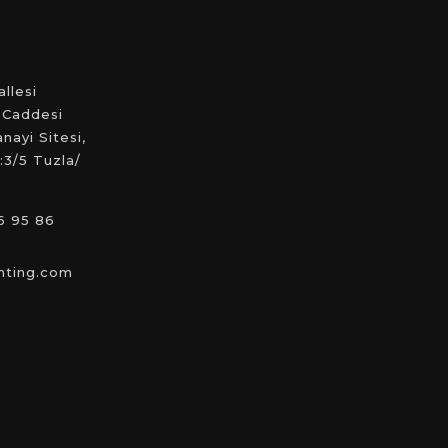
llesi
 Caddesi
ayi Sitesi,
:3/5 Tuzla/
6 95 86
hting.com