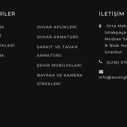
RİLER
İLETİŞİM
Orta Maha
MA
DUVAR APLİKLERİ
İshakpaşa
İ
DUVAR ARMATÜRÜ
Modsan San
İKLERİ
B Blok No
SARKIT VE TAVAN
İstanbul
MA
ARMATÜRÜ
(0216) 57
ŞEHİR MOBİLYALARI
BAYRAK VE KAMERA
info@asuslig
DİREKLERİ