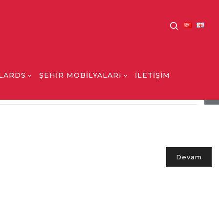
LARDS
ŞEHİR MOBİLYALARI
İLETİŞİM
MOTİFLİ KARE FENER
Devam