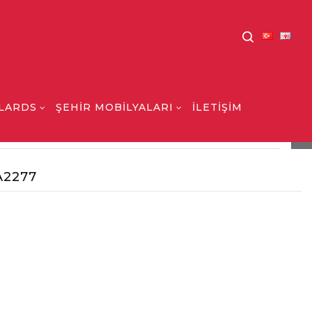
LARDS
ŞEHİR MOBİLYALARI
İLETİŞİM
MATÜRÜ
SARKIT VE TAVAN ARMATÜRÜ A2277
A2277