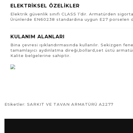
ELEKTRİKSEL ÖZELİKLER
Elektrik güvenlik sınıfı CLASS 1’dir. Armatürden sigo
Ürünlerde EN60238 standardına uygun E27 porselen du
KULANIM ALANLARI
Bina çevresi ışıklandırmasında kullanılır. Sekizgen f
tamamlayıcı aydınlatma direği,bollard,set üstü armat
Kalite belgelerine sahiptir.
Etiketler:
SARKIT VE TAVAN ARMATÜRÜ A2277