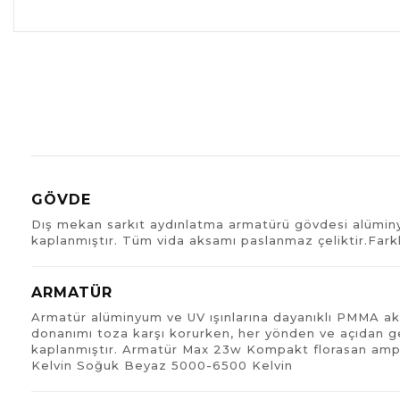
GÖVDE
Dış mekan sarkıt aydınlatma armatürü gövdesi alüminyu
kaplanmıştır. Tüm vida aksamı paslanmaz çeliktir.Fark
ARMATÜR
Armatür alüminyum ve UV ışınlarına dayanıklı PMMA akril
donanımı toza karşı korurken, her yönden ve açıdan gel
kaplanmıştır. Armatür Max 23w Kompakt florasan ampü
Kelvin Soğuk Beyaz 5000-6500 Kelvin