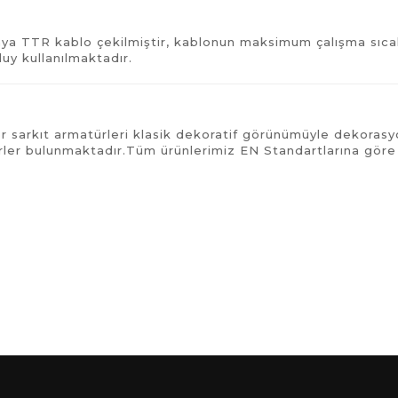
rtaya TTR kablo çekilmiştir, kablonun maksimum çalışma sıca
y kullanılmaktadır.
ener sarkıt armatürleri klasik dekoratif görünümüyle dekor
ürler bulunmaktadır.Tüm ürünlerimiz EN Standartlarına gör