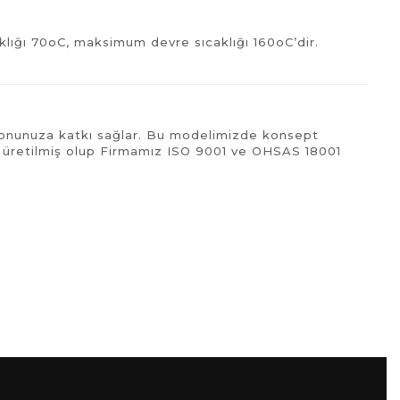
klığı 70oC, maksimum devre sıcaklığı 160oC’dir.
asyonunuza katkı sağlar. Bu modelimizde konsept
e üretilmiş olup Firmamız ISO 9001 ve OHSAS 18001