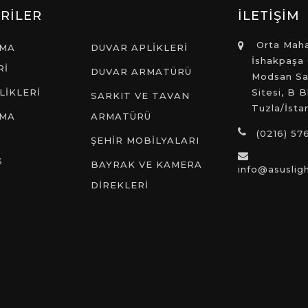
RİLER
İLETİŞİM
Orta Maha
TMA
DUVAR APLİKLERİ
İshakpaşa
Rİ
DUVAR ARMATÜRÜ
Modsan Sa
LİKLERİ
Sitesi, B 
SARKIT VE TAVAN
Tuzla/İsta
TMA
ARMATÜRÜ
(0216) 57
İ
ŞEHİR MOBİLYALARI
S
BAYRAK VE KAMERA
info@asuslig
DİREKLERİ