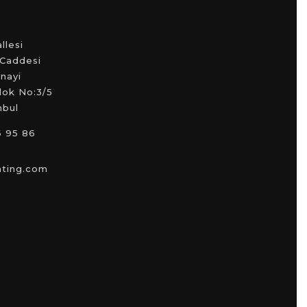
llesi
 Caddesi
nayi
Blok No:3/5
nbul
6 95 86
hting.com