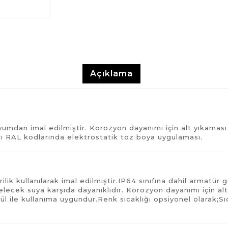
Açıklama
mdan imal edilmiştir. Korozyon dayanımı için alt yıkaması 
lı RAL kodlarında elektrostatik toz boya uygulaması.
ik kullanılarak imal edilmiştir.IP64 sınıfına dahil armatür g
ecek suya karşıda dayanıklıdır. Korozyon dayanımı için alt
l ile kullanıma uygundur.Renk sıcaklığı opsiyonel olarak