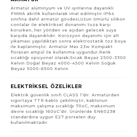
Armatür alüminyum ve UV ışınlarına dayanıklı
PMMA akrilik kullanılarak imal edilmiştir.IP64
sınıfına dahil armatür gövdesi,Uzun ömürlü silikon
contalar ile elektriksel donanımı toza karşı
korurken, her yönden ve açıdan gelecek suya
karşıda dayanıklıdır. Korozyon dayanımı için alt
yıkaması yapıldıktan sonra elektrostatik toz boya
ile kaplanmıştır. Armatür Max 23w Kompakt
florasan ampül ile kullanıma uygundur.Renk
sıcaklığı opsiyonel olarak;Sıcak Beyaz 2500-3300
Kelvin Doğal Beyaz 4000-4500 Kelvin Soğuk
Beyaz 5000-6500 Kelvin
ELEKTRİKSEL ÖZELİKLER
Elektrik güvenlik sınıfı CLASS 1’dir. Armatürden
sigortaya TTR kablo çekilmiştir, kablonun
maksimum çalışma sıcaklığı 70oC, maksimum
devre sıcaklığı 160oC’dir. Ürünlerde EN60238
standardına uygun E27 porselen duy
kullanılmaktadır.