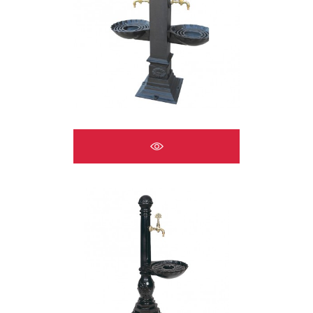
ÇEŞMELER A2521