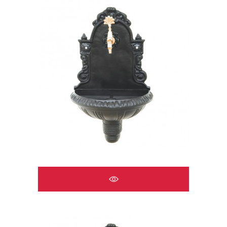
ÇEŞMELER A2519