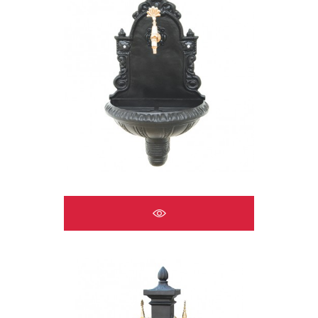
ÇEŞMELER A2520