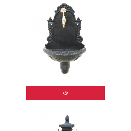
ÇEŞMELER A2520