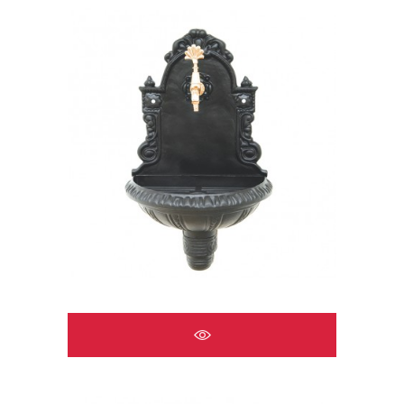
ÇEŞMELER A2519