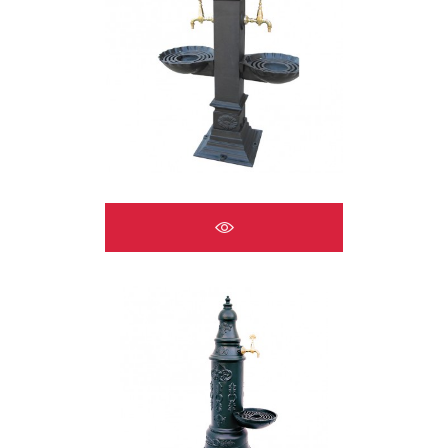
ÇEŞMELER A2521