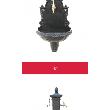
ÇEŞMELER A2520