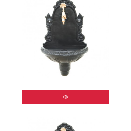
ÇEŞMELER A2519